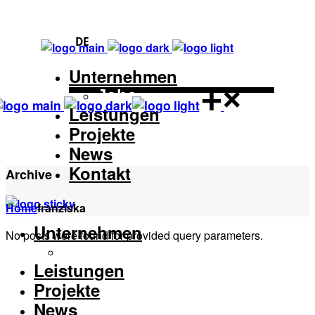
DE
Unternehmen
Jobs
Leistungen
Projekte
News
Kontakt
Archive
Home
franziska
Unternehmen
No posts were found for provided query parameters.
Jobs
Leistungen
Projekte
News