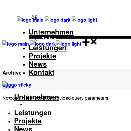
DE
Unternehmen
Jobs
Leistungen
Projekte
News
Kontakt
Archive
Home
Unternehmen
No posts were found for provided query parameters.
Jobs
Leistungen
Projekte
News